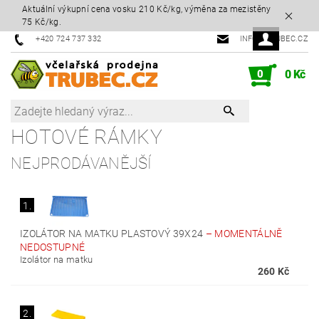
Aktuální výkupní cena vosku 210 Kč/kg, výměna za mezistěny
75 Kč/kg.
+420 724 737 332
INFO@TRUBEC.CZ
0
0 Kč
HOTOVÉ RÁMKY
NEJPRODÁVANĚJŠÍ
1.
IZOLÁTOR NA MATKU PLASTOVÝ 39X24
–
MOMENTÁLNĚ
NEDOSTUPNÉ
Izolátor na matku
260 Kč
2.