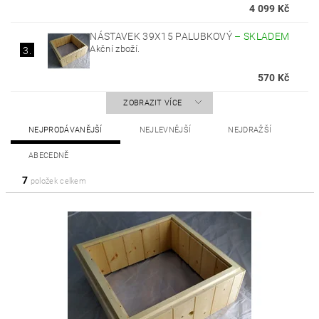
4 099 Kč
NÁSTAVEK 39X15 PALUBKOVÝ
–
SKLADEM
Akční zboží.
3.
570 Kč
ZOBRAZIT VÍCE
NEJPRODÁVANĚJŠÍ
NEJLEVNĚJŠÍ
NEJDRAŽŠÍ
ABECEDNĚ
7
položek celkem