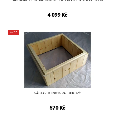
NÁSTAVKOVÝ ÚL PALUBKOVÝ ZATEPLENÝ 2CM R.M. 39X24
4 099 Kč
AKCE
NÁSTAVEK 39X15 PALUBKOVÝ
570 Kč