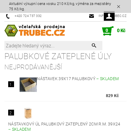
Aktuální výkupní cena vosku 210 Kč/kg, výměna za mezistěny
75 Kč/kg.
+420 724 737 332
INFO@TRUBEC.CZ
0
0 Kč
PALUBKOVÉ ZATEPLENÉ ÚLY
NEJPRODÁVANĚJŠÍ
NÁSTAVEK 39X17 PALUBKOVÝ
–
SKLADEM
1.
829 Kč
2.
NÁSTAVKOVÝ ÚL PALUBKOVÝ ZATEPLENÝ 2CM R.M. 39X24
–
SKLADEM