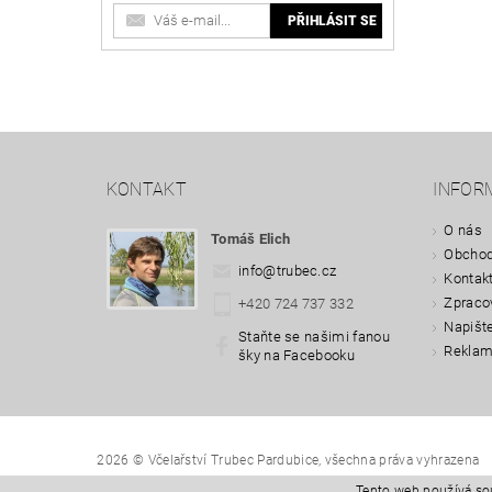
KONTAKT
INFOR
O nás
Tomáš Elich
Obchod
info
@
trubec.cz
Kontak
Zpraco
+420 724 737 332
Napišt
Staňte se našimi fanou
Reklam
šky na Facebooku
2026 © Včelařství Trubec Pardubice, všechna práva vyhrazena
Tento web používá so