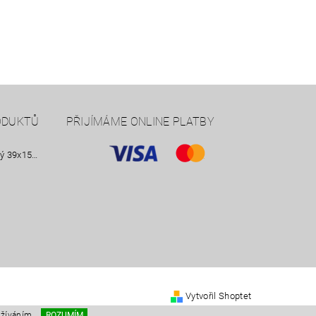
ODUKTŮ
PŘIJÍMÁME ONLINE PLATBY
Nástavek nezateplený 39x15 Smrkový
Vytvořil Shoptet
užíváním.
ROZUMÍM