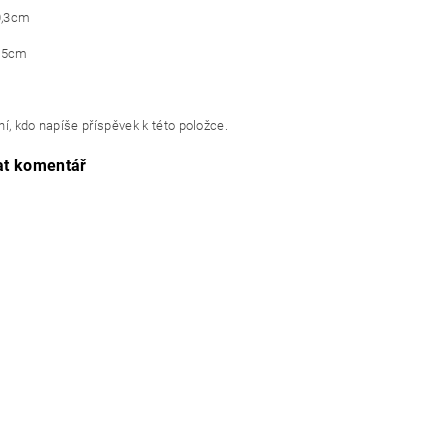
40,3cm
9,5cm
í, kdo napíše příspěvek k této položce.
at komentář