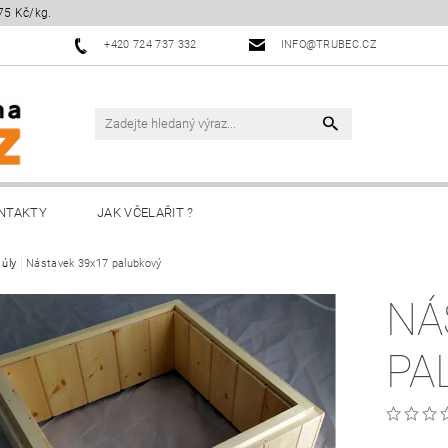
75 Kč/kg.
+420 724 737 332
INFO@TRUBEC.CZ
NTAKTY
JAK VČELAŘIT ?
 úly
Nástavek 39x17 palubkový
NÁ
PA