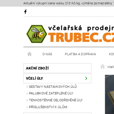
Aktuální výkupní cena vosku 210 Kč/kg, výměna za mezistěny 
O NÁS
PLATBA A DOPRAVA
KO
Včelí
AKČNÍ ZBOŽÍ
VČELÍ ÚLY
SESTAVY NÁSTAVKOVÝCH ÚLŮ
PALUBKOVÉ ZATEPLENÉ ÚLY
TENKOSTĚNNÉ CELODŘEVĚNÉ ÚLY
PŘÍSLUŠENSTVÍ K ÚLŮM