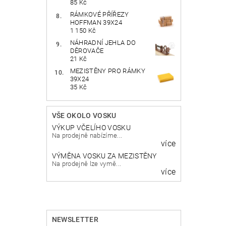
85 Kč
RÁMKOVÉ PŘÍŘEZY
HOFFMAN 39X24
1 150 Kč
NÁHRADNÍ JEHLA DO
DĚROVAČE
21 Kč
MEZISTĚNY PRO RÁMKY
39X24
35 Kč
VŠE OKOLO VOSKU
VÝKUP VČELÍHO VOSKU
Na prodejně nabízíme...
více
VÝMĚNA VOSKU ZA MEZISTĚNY
Na prodejně lze vymě...
více
NEWSLETTER