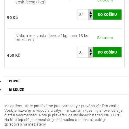
vosk (cena/1kg)
90 Kč
Nákup bez vosku (cena/1kg - cca 13 ks
Skladem
mezistěn)
450 Kč
POPIS
DISKUZE
Mezistěny , které prodáváme jsou vyrobeny z pravého včelího vosku.
Vosk je rozvařen s vodou a určitým množstvím kyseliny sírové, dále je
čištěn sedimentací. Poté je převařen v autoklávech na teplotu
117°C.
Na této teplotě je ponechán jednu hodinu a teprve až poté je
zpracován na mezistěny.