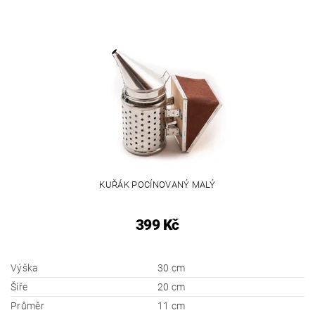
KUŘÁK POCÍNOVANÝ MALÝ
399 Kč
Výška
30 cm
Šíře
20 cm
Průměr
11 cm