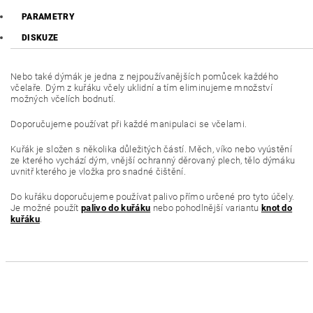
PARAMETRY
DISKUZE
Nebo také dýmák je jedna z nejpoužívanějších pomůcek každého
včelaře. Dým z kuřáku včely uklidní a tím eliminujeme množství
možných včelích bodnutí.
Doporučujeme používat při každé manipulaci se včelami.
Kuřák je složen s několika důležitých částí. Měch, víko nebo vyústění
ze kterého vychází dým, vnější ochranný děrovaný plech, tělo dýmáku
uvnitř kterého je vložka pro snadné čištění.
Do kuřáku doporučujeme používat palivo přímo určené pro tyto účely.
Je možné použít
palivo do kuřáku
nebo pohodlnější variantu
knot do
kuřáku
.