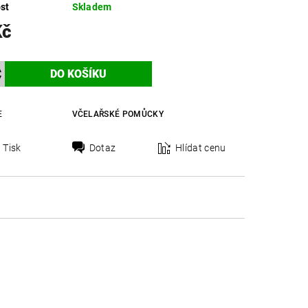
st
Skladem
Kč
E
VČELAŘSKÉ POMŮCKY
Tisk
Dotaz
Hlídat cenu