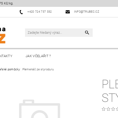
75 Kč/kg.
+420 724 737 332
INFO@TRUBEC.CZ
NTAKTY
JAK VČELAŘIT ?
ařské pomůcky
Plemenáč ze styroduru
PL
ST