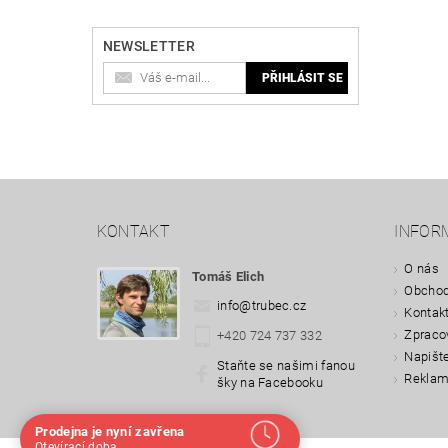
NEWSLETTER
KONTAKT
INFOR
O nás
Tomáš Elich
Obchod
info
@
trubec.cz
Kontak
Zpraco
+420 724 737 332
Napišt
Staňte se našimi fanou
Reklam
šky na Facebooku
Prodejna je nyní zavřena
Navštivte nás osobně
Otevírací doba