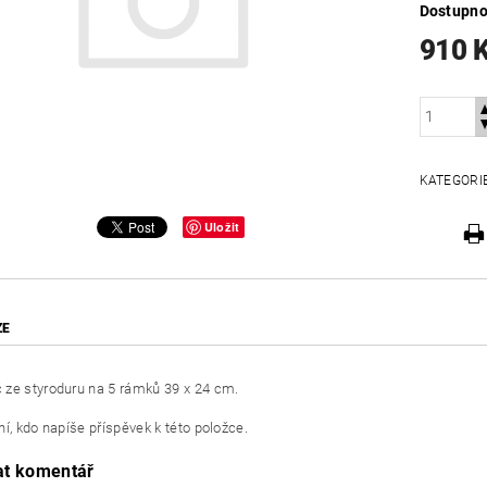
Dostupno
910 
KATEGORI
Uložit
ZE
ze styroduru na 5 rámků 39 x 24 cm.
í, kdo napíše příspěvek k této položce.
at komentář