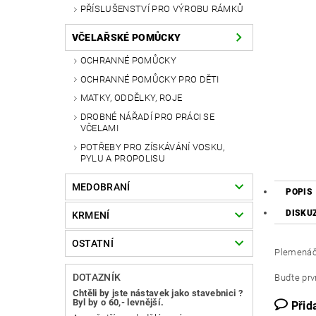
PŘÍSLUŠENSTVÍ PRO VÝROBU RÁMKŮ
VČELAŘSKÉ POMŮCKY
OCHRANNÉ POMŮCKY
OCHRANNÉ POMŮCKY PRO DĚTI
MATKY, ODDĚLKY, ROJE
DROBNÉ NÁŘADÍ PRO PRÁCI SE
VČELAMI
POTŘEBY PRO ZÍSKÁVÁNÍ VOSKU,
PYLU A PROPOLISU
MEDOBRANÍ
POPIS
DISKU
KRMENÍ
OSTATNÍ
Plemenáč 
DOTAZNÍK
Buďte prvn
Chtěli by jste nástavek jako stavebnici ?
Byl by o 60,- levnější.
Přid