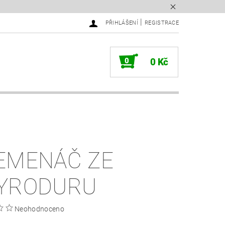
|
PŘIHLÁŠENÍ
REGISTRACE
0
0 Kč
EMENÁČ ZE
YRODURU
Neohodnoceno