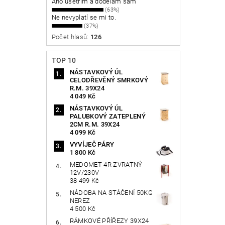
Ano ušetřím a dodělám sám
(63%)
Ne nevyplatí se mi to.
(37%)
Počet hlasů:
126
TOP 10
NÁSTAVKOVÝ ÚL
CELODŘEVĚNÝ SMRKOVÝ
R.M. 39X24
4 049 Kč
NÁSTAVKOVÝ ÚL
PALUBKOVÝ ZATEPLENÝ
2CM R.M. 39X24
4 099 Kč
VYVÍJEČ PÁRY
1 800 Kč
MEDOMET 4R ZVRATNÝ
12V/230V
38 499 Kč
NÁDOBA NA STÁČENÍ 50KG
NEREZ
4 500 Kč
RÁMKOVÉ PŘÍŘEZY 39X24