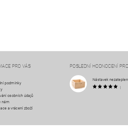
MACE PRO VÁS
POSLEDNÍ HODNOCENÍ PR
ní podmínky
|
ty
vání osobních údajů
e nám
ace a vrácení zboží