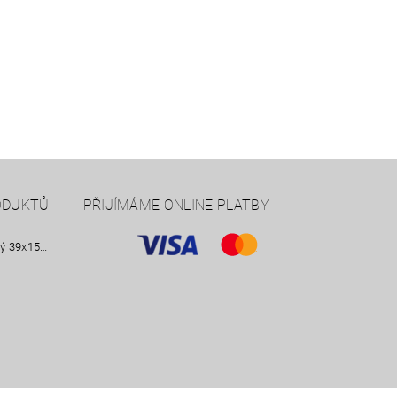
ODUKTŮ
PŘIJÍMÁME ONLINE PLATBY
Nástavek nezateplený 39x15 Smrkový