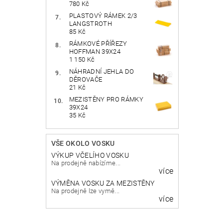
780 Kč
PLASTOVÝ RÁMEK 2/3
LANGSTROTH
85 Kč
RÁMKOVÉ PŘÍŘEZY
HOFFMAN 39X24
1 150 Kč
NÁHRADNÍ JEHLA DO
DĚROVAČE
21 Kč
MEZISTĚNY PRO RÁMKY
39X24
35 Kč
VŠE OKOLO VOSKU
VÝKUP VČELÍHO VOSKU
Na prodejně nabízíme...
více
VÝMĚNA VOSKU ZA MEZISTĚNY
Na prodejně lze vymě...
více