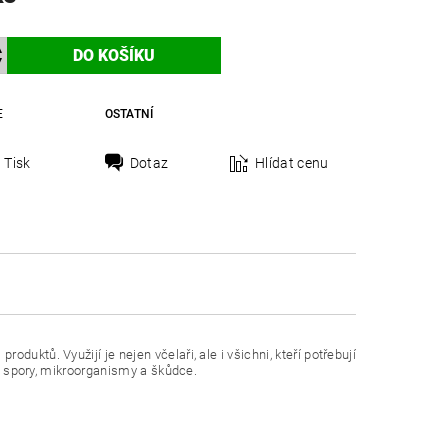
E
OSTATNÍ
Tisk
Dotaz
Hlídat cenu
uktů. Využijí je nejen včelaři, ale i všichni, kteří potřebují
 a spory, mikroorganismy a škůdce.