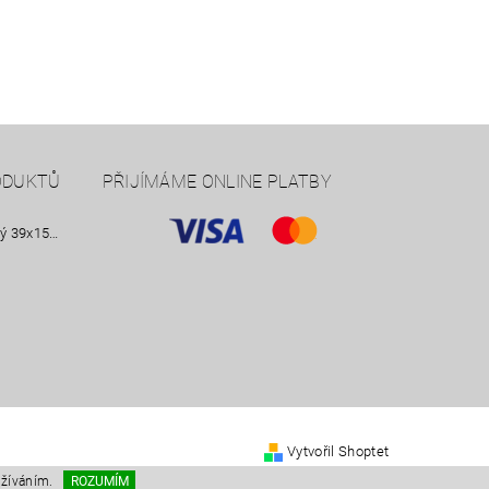
ODUKTŮ
PŘIJÍMÁME ONLINE PLATBY
Nástavek nezateplený 39x15 Smrkový
Vytvořil Shoptet
užíváním.
ROZUMÍM