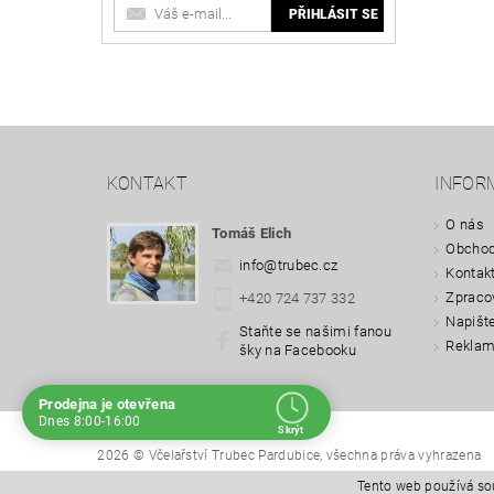
KONTAKT
INFOR
O nás
Tomáš Elich
Obchod
info
@
trubec.cz
Kontak
Zpraco
+420 724 737 332
Napišt
Staňte se našimi fanou
Reklam
šky na Facebooku
Prodejna je otevřena
Navštivte nás osobně
Dnes 8:00-16:00
Skrýt
Čas
Pauza
2026 © Včelařství Trubec Pardubice, všechna práva vyhrazena
Po
Zavřeno
-
Út
8:00 - 16:00
12:00 - 12:30
Tento web používá so