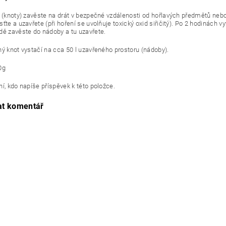
t (knoty) zavěste na drát v bezpečné vzdálenosti od hořlavých předmětů ne
ťte a uzavřete (při hoření se uvolňuje toxický oxid siřičitý). Po 2 hodinách vy
dě zavěste do nádoby a tu uzavřete.
ný knot vystačí na cca 50 l uzavřeného prostoru (nádoby).
0g
í, kdo napíše příspěvek k této položce.
at komentář