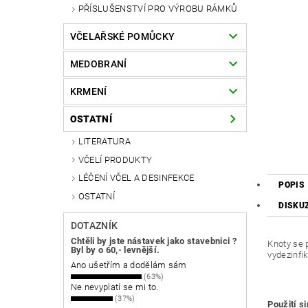
PŘÍSLUŠENSTVÍ PRO VÝROBU RÁMKŮ
VČELAŘSKÉ POMŮCKY
MEDOBRANÍ
KRMENÍ
OSTATNÍ
LITERATURA
VČELÍ PRODUKTY
LÉČENÍ VČEL A DESINFEKCE
POPIS
OSTATNÍ
DISKU
DOTAZNÍK
Chtěli by jste nástavek jako stavebnici ?
Knoty se p
Byl by o 60,- levnější.
vydezinfik
Ano ušetřím a dodělám sám
(63%)
Ne nevyplatí se mi to.
(37%)
Použití s