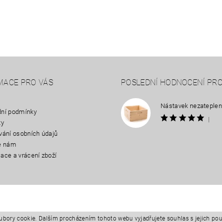
MACE PRO VÁS
POSLEDNÍ HODNOCENÍ PR
ní podmínky
|
ty
vání osobních údajů
e nám
ace a vrácení zboží
ubory cookie. Dalším procházením tohoto webu vyjadřujete souhlas s jejich po