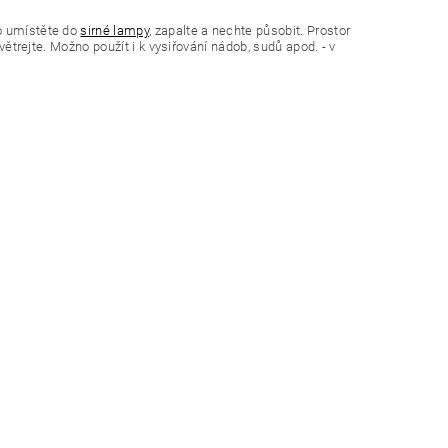
bo umístěte do
sirné lampy
, zapalte a nechte působit. Prostor
větrejte. Možno použít i k vysiřování nádob, sudů apod. - v