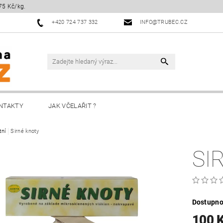
75 Kč/kg.
+420 724 737 332
INFO@TRUBEC.CZ
NTAKTY
JAK VČELAŘIT ?
tní
Sirné knoty
SI
Dostupno
100 