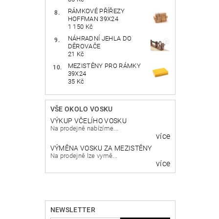
RÁMKOVÉ PŘÍŘEZY
HOFFMAN 39X24
1 150 Kč
NÁHRADNÍ JEHLA DO
DĚROVAČE
21 Kč
MEZISTĚNY PRO RÁMKY
39X24
35 Kč
VŠE OKOLO VOSKU
VÝKUP VČELÍHO VOSKU
Na prodejně nabízíme...
více
VÝMĚNA VOSKU ZA MEZISTĚNY
Na prodejně lze vymě...
více
NEWSLETTER