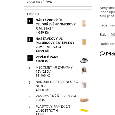
Počet hlasů:
126
Sirný kno
ihned opus
TOP 10
tom přípa
NÁSTAVKOVÝ ÚL
CELODŘEVĚNÝ SMRKOVÝ
Jeden sir
R.M. 39X24
4 049 Kč
Balení 40
NÁSTAVKOVÝ ÚL
PALUBKOVÝ ZATEPLENÝ
Buďte prvn
2CM R.M. 39X24
4 099 Kč
Přid
VYVÍJEČ PÁRY
1 800 Kč
MEDOMET 4R ZVRATNÝ
12V/230V
38 499 Kč
NÁDOBA NA STÁČENÍ 50KG
NEREZ
4 500 Kč
RÁMKOVÉ PŘÍŘEZY 39X24
780 Kč
PLASTOVÝ RÁMEK 2/3
LANGSTROTH
85 Kč