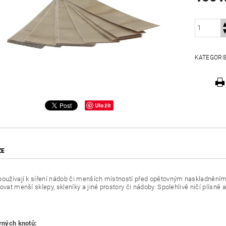
KATEGORI
Uložit
ZE
oužívají k síření nádob či menších místností před opětovným naskladněním prod
ovat menší sklepy, skleníky a jiné prostory či nádoby. Spolehlivě ničí plísně
irných knotů: