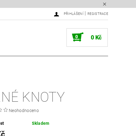
|
PŘIHLÁŠENÍ
REGISTRACE
0
0 Kč
RNÉ KNOTY
Neohodnoceno
st
Skladem
Kč